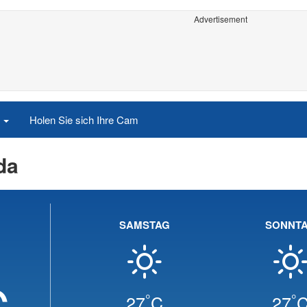
Advertisement
e
Holen Sie sich Ihre Cam
da
SAMSTAG
SONNT
C
°
°
27
C
27