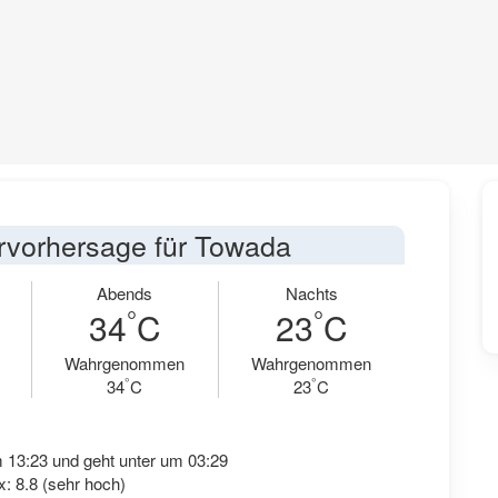
rvorhersage für Towada
Abends
Nachts
°
°
34
C
23
C
Wahrgenommen
Wahrgenommen
°
°
34
C
23
C
 13:23 und geht unter um 03:29
: 8.8 (sehr hoch)