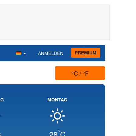
PREMIUM
ANMELDEN
°C / °F
AG
MONTAG
°
C
28
C