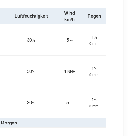
Wind
Luftfeuchtigkeit
Regen
km/h
1
%
30
5
%
--
0 mm.
1
%
30
4
%
NNE
0 mm.
1
%
30
5
%
--
0 mm.
Morgen