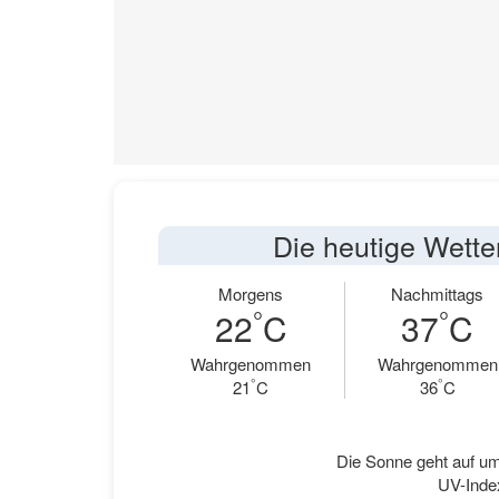
Die heutige Wette
Morgens
Nachmittags
°
°
22
C
37
C
Wahrgenommen
Wahrgenommen
°
°
21
C
36
C
Die Sonne geht auf um
UV-Index