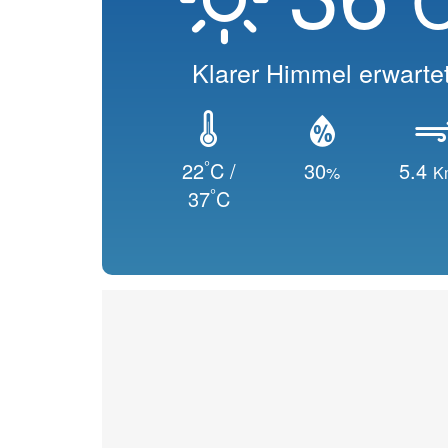
Klarer Himmel erwarte
°
22
C /
30
5.4
%
K
°
37
C