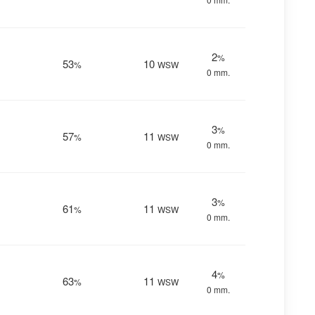
2
%
53
10
%
WSW
0 mm.
3
%
57
11
%
WSW
0 mm.
3
%
61
11
%
WSW
0 mm.
4
%
63
11
%
WSW
0 mm.