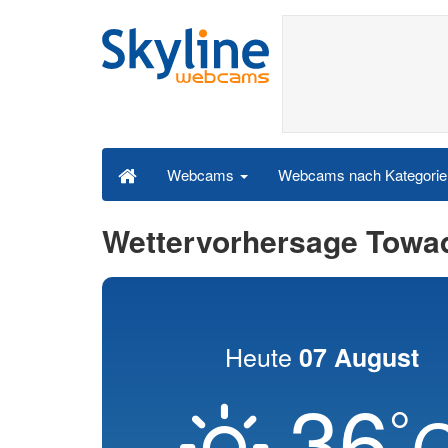
Webcams nach Kategori
Webcams
Wettervorhersage Towa
Heute
07 August
36
°