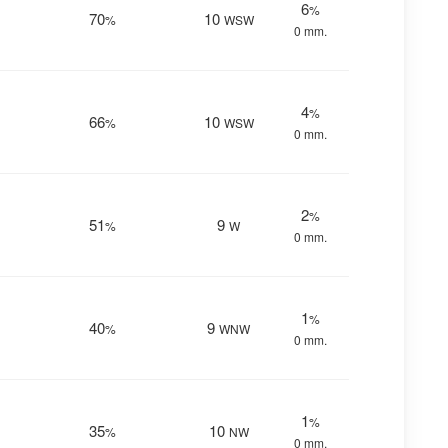
6
%
70
10
%
WSW
0 mm.
4
%
66
10
%
WSW
0 mm.
2
%
51
9
%
W
0 mm.
1
%
40
9
%
WNW
0 mm.
1
%
35
10
%
NW
0 mm.