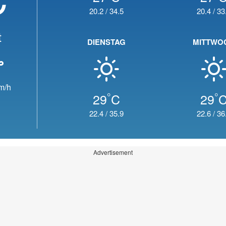
20.2
/
34.5
20.4
/
33
t
DIENSTAG
MITTWO
m/h
°
°
29
C
29
22.4
/
35.9
22.6
/
36
Advertisement