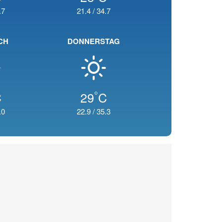
.7
21.4
/
34.7
CH
DONNERSTAG
°
C
29
C
.0
22.9
/
35.3