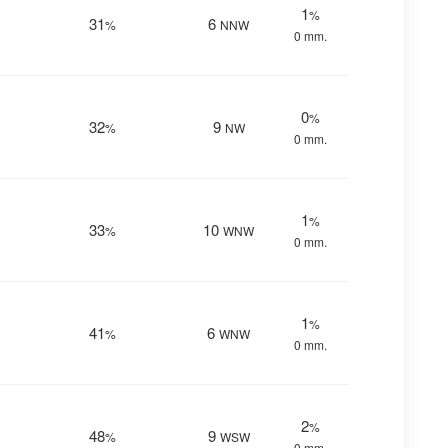
1
%
31
6
%
NNW
0 mm.
0
%
32
9
%
NW
0 mm.
1
%
33
10
%
WNW
0 mm.
1
%
41
6
%
WNW
0 mm.
2
%
48
9
%
WSW
0 mm.