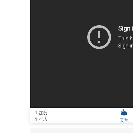
1
在线
1
点击
天气