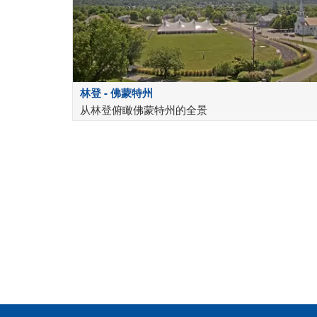
林登 - 佛蒙特州
从林登俯瞰佛蒙特州的全景