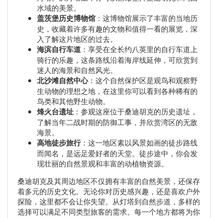
水域的美景。
盖茨堡历史博物馆
：这博物馆展示了丰富的当地历
史，收藏着许多有趣的文物和值得一看的展览，深
入了解这片地区的过去。
海滨自行车道
：享受在全长约八英里的自行车道上
骑行的乐趣，这条路线沿着海岸线延伸，可欣赏到
迷人的海景和自然风光。
北沙滩自然中心
：这个自然保护区是观鸟和观察野
生动物的理想之地，在这里你可以看到各种稀有的
鸟类和其他野生动物。
烽火台遗址
：参观这座位于桑迪胡克的历史遗址，
了解当年二战时期的防御工事，并欣赏湾区的无敌
海景。
高地徒步旅行
：这一地区素以风景如画的徒步路线
而闻名，是远足爱好者的天堂。徒步途中，你会发
现壮丽的自然景观和丰富的动植物资源。
桑迪胡克及其周边地区不仅拥有丰富的自然美景，还保存
着多元的历史文化。无论你对历史感兴趣，还是喜欢户外
探险，这里都不会让你失望。从灯塔到自然步道，多样的
选择可以满足不同类型旅客的需求。每一个地方都将为你