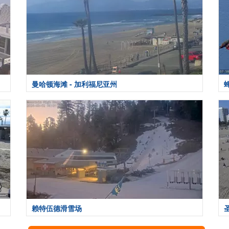
曼哈顿海滩 - 加利福尼亚州
赖特伍德滑雪场