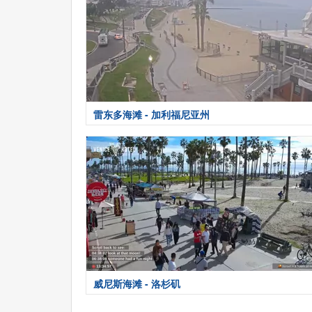
雷东多海滩 - 加利福尼亚州
威尼斯海滩 - 洛杉矶