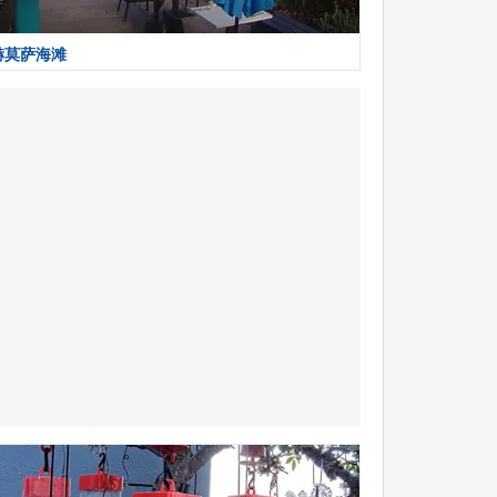
赫莫萨海滩