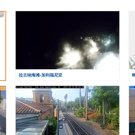
拉古纳海滩-加利福尼亚