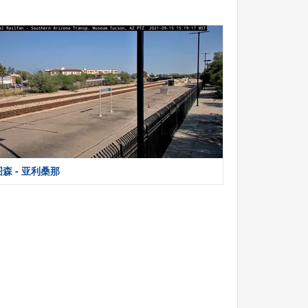
图森 - 亚利桑那