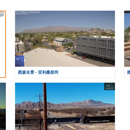
图森全景 - 亚利桑那州