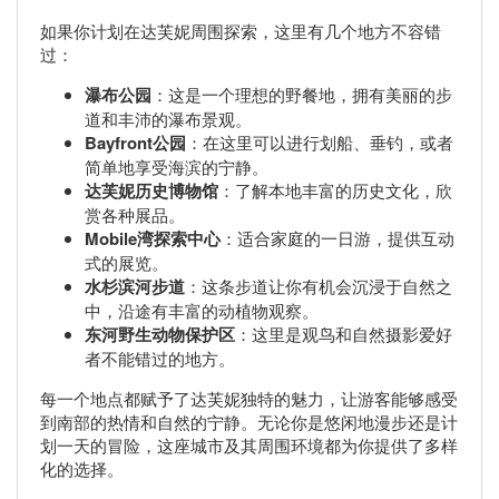
如果你计划在达芙妮周围探索，这里有几个地方不容错
过：
瀑布公园
：这是一个理想的野餐地，拥有美丽的步
道和丰沛的瀑布景观。
Bayfront公园
：在这里可以进行划船、垂钓，或者
简单地享受海滨的宁静。
达芙妮历史博物馆
：了解本地丰富的历史文化，欣
赏各种展品。
Mobile湾探索中心
：适合家庭的一日游，提供互动
式的展览。
水杉滨河步道
：这条步道让你有机会沉浸于自然之
中，沿途有丰富的动植物观察。
东河野生动物保护区
：这里是观鸟和自然摄影爱好
者不能错过的地方。
每一个地点都赋予了达芙妮独特的魅力，让游客能够感受
到南部的热情和自然的宁静。无论你是悠闲地漫步还是计
划一天的冒险，这座城市及其周围环境都为你提供了多样
化的选择。