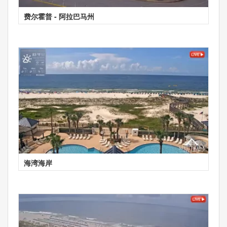
费尔霍普 - 阿拉巴马州
海湾海岸