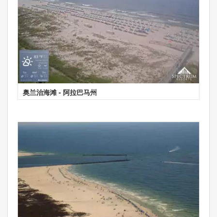
奥兰治海滩 - 阿拉巴马州