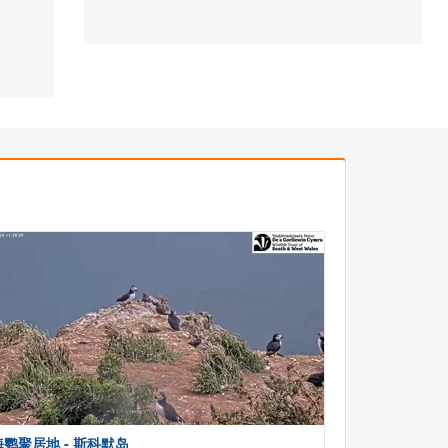
海鹦聚居地 - 斯科默岛