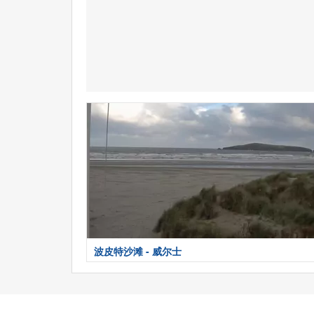
波皮特沙滩 - 威尔士