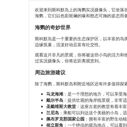
欢迎来到斯科默岛上的海鹦实况摄像头，它坐落
海鹦，它们以色彩斑斓的喙和憨态可掬的姿态而
海鹦的奇妙世界
斯科默岛是一个重要的生态保护区，以丰富的鸟
边缘筑巢，活泼好动且富有社交性。
观看这片非凡的景观，你将被这些小鸟的活力和
过实况摄像头，你将近距离观赏到。
周边旅游建议
除了海鹦，斯科默岛和附近地区还有许多值得探
马龙海滩
：是一个理想的地方，可以享受海
戴尔半岛
：提供壮观的海岸线景观，非常适
圣戴维斯大教堂
：这座古老的教堂有着丰富
兰尼岛
：乘船可以到达这个美丽的小岛，适
佩布罗克郡国家公园
：拥有丰富的野生动植
侯立斯角
：一个绝佳的观鸟地点，可以看到