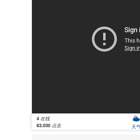
4
在线
63.030
点击
天