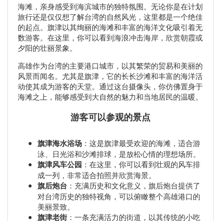
海滩，亲身感受到海滨城市的独特氛围。无论你是在计划
旅行还是仅仅想了解台湾的自然风光，这里都是一个绝佳
的起点。旗津以其绚丽的海滩和丰富的海洋文化吸引着无
数游客。在这里，你可以看到海浪冲击海岸，欣赏朝霞或
夕阳的壮丽景象。
高雄作为台湾的主要港口城市，以其繁荣的贸易和美丽的
风景而闻名。尤其是旗津，它的长长沙滩和丰富的海洋活
动使其成为游客的天堂。通过这台摄像头，你仿佛置身于
海滩之上，能够感受到大自然的魅力和当地居民的温暖。
游客可以参观的景点
旗津海水浴场
：这是旗津最受欢迎的海滩，适合游
泳、日光浴和沙滩排球，是放松心情的理想场所。
旗津风车公园
：在这里，你可以看到壮观的风车排
成一列，非常适合拍照并欣赏海景。
旗后炮台
：充满历史和文化意义，旗后炮台提供了
对台湾历史的独特视角，可以俯瞰整个高雄港口的
美丽景致。
旗津老街
：一条充满活力的街道，以其传统的小吃