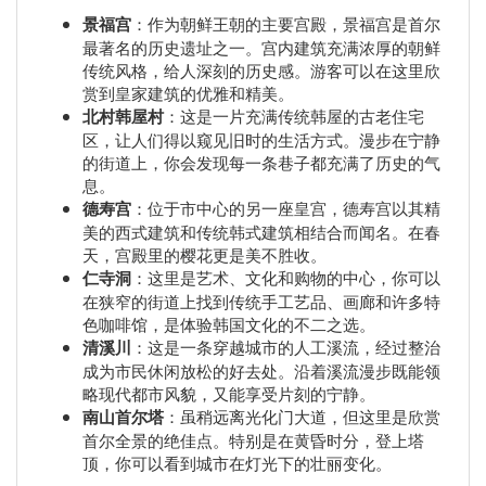
景福宫
：作为朝鲜王朝的主要宫殿，景福宫是首尔
最著名的历史遗址之一。宫内建筑充满浓厚的朝鲜
传统风格，给人深刻的历史感。游客可以在这里欣
赏到皇家建筑的优雅和精美。
北村韩屋村
：这是一片充满传统韩屋的古老住宅
区，让人们得以窥见旧时的生活方式。漫步在宁静
的街道上，你会发现每一条巷子都充满了历史的气
息。
德寿宫
：位于市中心的另一座皇宫，德寿宫以其精
美的西式建筑和传统韩式建筑相结合而闻名。在春
天，宫殿里的樱花更是美不胜收。
仁寺洞
：这里是艺术、文化和购物的中心，你可以
在狭窄的街道上找到传统手工艺品、画廊和许多特
色咖啡馆，是体验韩国文化的不二之选。
清溪川
：这是一条穿越城市的人工溪流，经过整治
成为市民休闲放松的好去处。沿着溪流漫步既能领
略现代都市风貌，又能享受片刻的宁静。
南山首尔塔
：虽稍远离光化门大道，但这里是欣赏
首尔全景的绝佳点。特别是在黄昏时分，登上塔
顶，你可以看到城市在灯光下的壮丽变化。