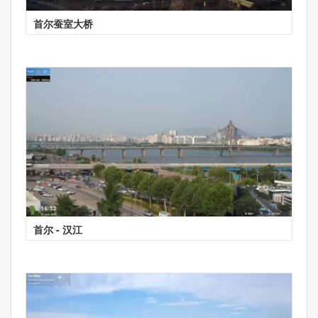
首尔蚕室大桥
首尔 - 汉江