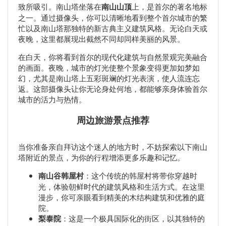
致所吸引。南山塔坐落在
南山山顶
上，是首尔的著名地标
之一。通过摄像头，你可以清晰地看到整个首尔城市的繁
忙以及南山塔那独特的新古典主义建筑风格。无论白天或
夜晚，这里都展现出截然不同却同样美丽的风景。
在白天，你将看到首尔的现代化建筑与自然景观完美融合
的画面。夜晚，城市的灯光使整个景象变得更加如梦如
幻，尤其是南山塔上五彩斑斓的灯光表演，使人流连忘
返。这部摄像头让你无论身处何地，都能够亲身体验首尔
城市的活力与热情。
周边旅游景点推荐
当你准备亲自拜访这个迷人的地方时，不妨探索以下南山
塔附近的景点，为你的行程增添更多乐趣和记忆。
南山谷韩屋村
：这个传统的韩屋村将带你穿越时
光，体验朝鲜时代的建筑风格和生活方式。在这里
漫步，你可亲眼看到精美的木结构建筑和优雅的庭
院。
梨泰院
：这是一个极具国际化的街区，以其独特的