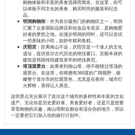
购物体验和丰富的美食选择而闻名。在这里，你可
以体验不同文化的美食，购买时尚的服装和纪念
品。
明洞购物街
：作为首尔最热门的购物区之一，明洞
汇聚了众多国际品牌店和化妆品专卖店，是购物爱
好者的梦想之地。在漫步明洞的同时，还可以尝试
一些美味的小吃，如炒年糕和鱼糕。
庆熙宫
：距离南山不远，庆熙宫是一个迷人的文化
遗址，提供首尔古代历史的绝佳窗口。宫殿本身的
建筑是韩国传统建筑美学的绝佳典范。
塔顶观景台
：如果来到南山塔，绝不能错过塔顶的
观景台。在这里，你将拥有360度的广阔视野，俯
瞰整个首尔市的壮观景色，尤其是在夜间，城市灯
火辉映，美得让人屏息。
这些景点充分展示了首尔这个城市的多样性和丰富的文化
遗产。无论你是历史爱好者、美食爱好者，还是只是想要
享受购物的乐趣，南山塔附近都会有适合你的地方，所以
一定要把它们加入你的旅行计划中。