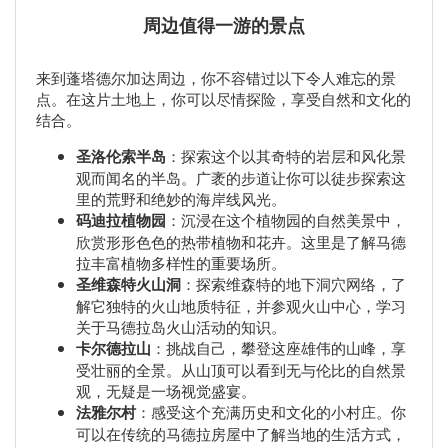
周边值得一游的景点
来到蓬塔德尔加达周边，你不容错过以下令人难忘的景
点。在这片土地上，你可以尽情探险，享受自然和文化的
结合。
圣洛伦索半岛
：探索这个以其奇特的岩层和风化景
观而闻名的半岛。广袤的步道让你可以徒步探索这
里的荒野和绝妙的海岸线风光。
码迪拉植物园
：沉浸在这个植物园的自然美景中，
欣赏形形色色的热带植物和花卉。这里是了解马德
拉丰富植物多样性的重要场所。
圣维森特火山洞
：探索维森特的地下洞穴网络，了
解它独特的火山地质特征，并参观火山中心，学习
关于马德拉岛火山活动的知识。
卡尔德拉山
：挑战自己，攀登这座雄伟的山峰，享
受壮丽的全景。从山顶可以看到无与伦比的自然景
观，无疑是一场视觉盛宴。
法雅尔村
：感受这个充满历史和文化的小村庄。你
可以在传统的马德拉房屋中了解当地的生活方式，