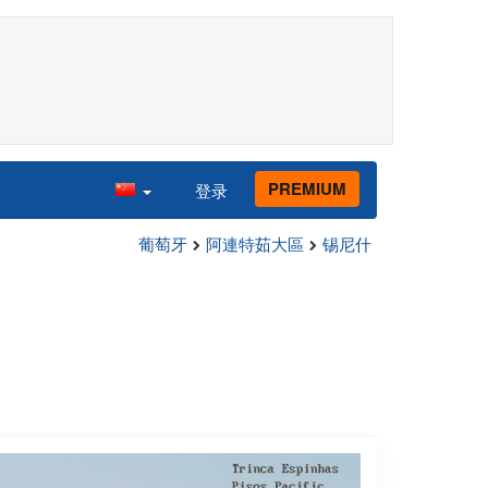
PREMIUM
登录
葡萄牙
阿連特茹大區
锡尼什