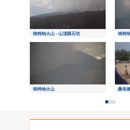
埃特纳火山 - 山顶陨石坑
埃特
埃特纳火山
桑坦德-P