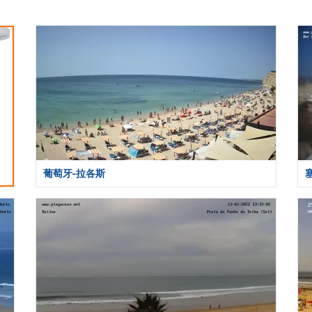
葡萄牙-拉各斯