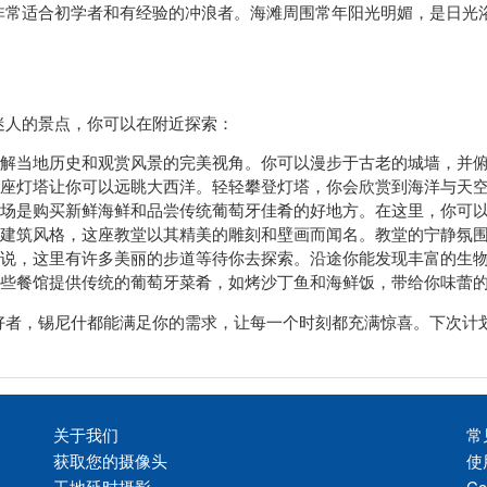
非常适合初学者和有经验的冲浪者。海滩周围常年阳光明媚，是日光
迷人的景点，你可以在附近探索：
解当地历史和观赏风景的完美视角。你可以漫步于古老的城墙，并
座灯塔让你可以远眺大西洋。轻轻攀登灯塔，你会欣赏到海洋与天
场是购买新鲜海鲜和品尝传统葡萄牙佳肴的好地方。在这里，你可
建筑风格，这座教堂以其精美的雕刻和壁画而闻名。教堂的宁静氛
说，这里有许多美丽的步道等待你去探索。沿途你能发现丰富的生
这些餐馆提供传统的葡萄牙菜肴，如烤沙丁鱼和海鲜饭，带给你味蕾
好者，锡尼什都能满足你的需求，让每一个时刻都充满惊喜。下次计
关于我们
常
获取您的摄像头
使
工地延时摄影
Co