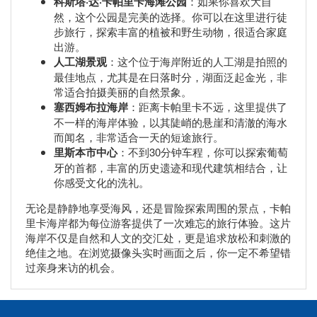
科斯塔·达·卡帕里卡海滩公园
：如果你喜欢大自
然，这个公园是完美的选择。你可以在这里进行徒
步旅行，探索丰富的植被和野生动物，很适合家庭
出游。
人工湖景观
：这个位于海岸附近的人工湖是拍照的
最佳地点，尤其是在日落时分，湖面泛起金光，非
常适合拍摄美丽的自然景象。
塞西姆布拉海岸
：距离卡帕里卡不远，这里提供了
不一样的海岸体验，以其陡峭的悬崖和清澈的海水
而闻名，非常适合一天的短途旅行。
里斯本市中心
：不到30分钟车程，你可以探索葡萄
牙的首都，丰富的历史遗迹和现代建筑相结合，让
你感受文化的洗礼。
无论是静静地享受海风，还是冒险探索周围的景点，卡帕
里卡海岸都为每位游客提供了一次难忘的旅行体验。这片
海岸不仅是自然和人文的交汇处，更是追求放松和刺激的
绝佳之地。在浏览摄像头实时画面之后，你一定不希望错
过亲身来访的机会。