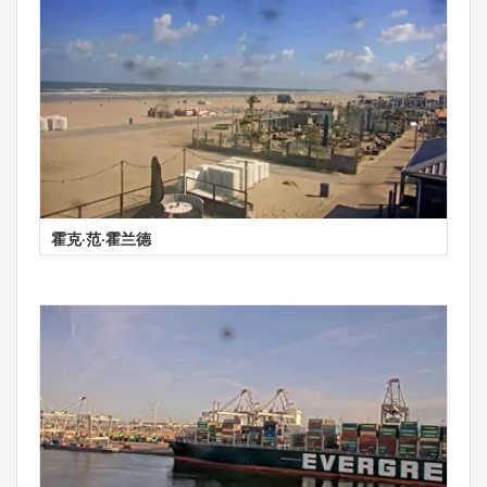
霍克·范·霍兰德