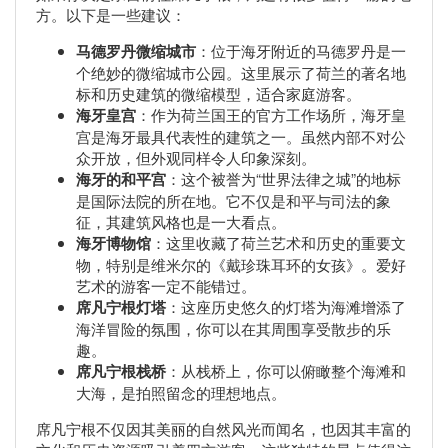
方。以下是一些建议：
马德罗丹微缩城市
：位于海牙附近的马德罗丹是一
个绝妙的微缩城市公园。这里展示了荷兰的著名地
标和历史建筑的微缩模型，适合家庭游客。
海牙皇宫
：作为荷兰国王的官方工作场所，海牙皇
宫是海牙最具代表性的建筑之一。虽然内部不对公
众开放，但外观同样令人印象深刻。
海牙的和平宫
：这个被誉为“世界法律之城”的地标
是国际法院的所在地。它不仅是和平与司法的象
征，其建筑风格也是一大看点。
海牙博物馆
：这里收藏了荷兰艺术和历史的重要文
物，特别是维米尔的《戴珍珠耳环的女孩》。爱好
艺术的游客一定不能错过。
席凡宁根灯塔
：这座历史悠久的灯塔为海滩增添了
海洋冒险的氛围，你可以在其周围享受散步的乐
趣。
席凡宁根栈桥
：从栈桥上，你可以俯瞰整个海滩和
大海，是拍照留念的理想地点。
席凡宁根不仅因其美丽的自然风光而闻名，也因其丰富的