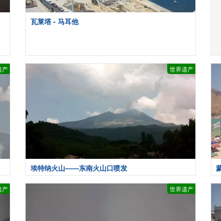
瓦莱塔 - 马耳他
遗产
世界遗产
埃特纳火山——东南火山口喷发
遗产
世界遗产