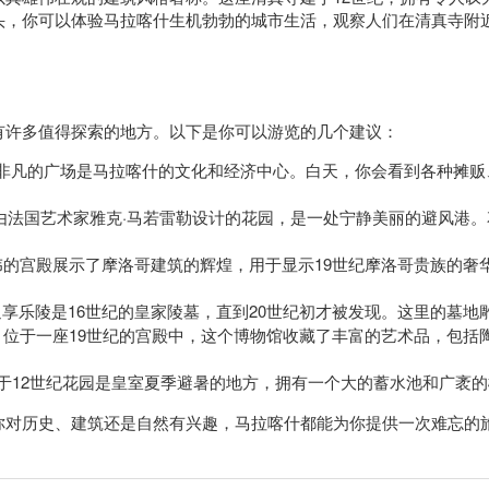
头，你可以体验马拉喀什生机勃勃的城市生活，观察人们在清真寺附
有许多值得探索的地方。以下是你可以游览的几个建议：
非凡的广场是马拉喀什的文化和经济中心。白天，你会看到各种摊贩
由法国艺术家雅克·马若雷勒设计的花园，是一处宁静美丽的避风港
伟的宫殿展示了摩洛哥建筑的辉煌，用于显示19世纪摩洛哥贵族的奢
享乐陵是16世纪的皇家陵墓，直到20世纪初才被发现。这里的墓地
：位于一座19世纪的宫殿中，这个博物馆收藏了丰富的艺术品，包括
于12世纪花园是皇室夏季避暑的地方，拥有一个大的蓄水池和广袤
你对历史、建筑还是自然有兴趣，马拉喀什都能为你提供一次难忘的