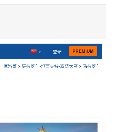
PREMIUM
登录
摩洛哥
馬拉喀什-坦西夫特-豪茲大區
马拉喀什