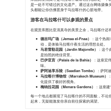
是一处不可错过的文化遗产。通过这台网络摄像
头都能让你仿佛置身于马拉喀什的心脏地带。
游客在马拉喀什可以参观的景点
在观赏库图比亚清真寺的美景之余，马拉喀什还
德吉玛广场（Jemaa el-Fnaa）
：这个热闹
动，是体验马拉喀什夜生活的理想去处。
马若雷勒花园（Jardin Majorelle）
：这个
是拍照的绝佳背景。
巴伊亚宫（Palais de la Bahia）
：这座宏
味。
萨阿迪享乐陵（Saadian Tombs）
：萨阿迪
马拉喀什博物馆（Marrakech Museum）
化提供了极好的视角。
梅纳拉花园（Menara Gardens）
：这座建
每一个地点都展现了马拉喀什的不同面貌，不论
起来，无疑能激发你亲自前往探索的渴望。