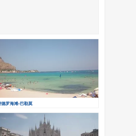
蒙德罗海滩-巴勒莫