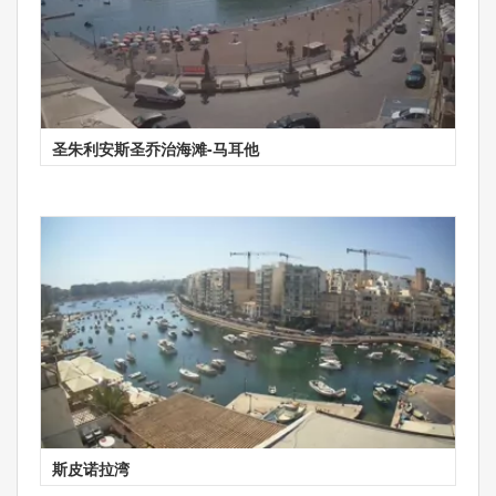
圣朱利安斯圣乔治海滩-马耳他
斯皮诺拉湾