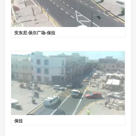
安东尼·保尔广场-保拉
保拉