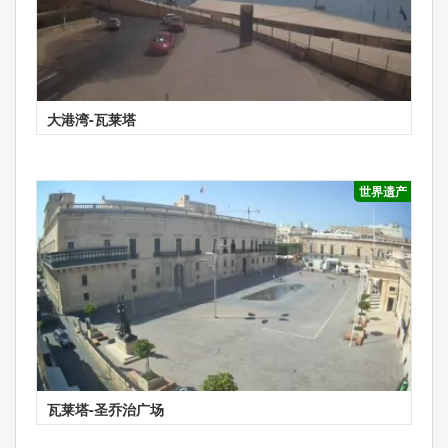
大港湾-瓦莱塔
世界遗产
瓦莱塔-圣乔治广场