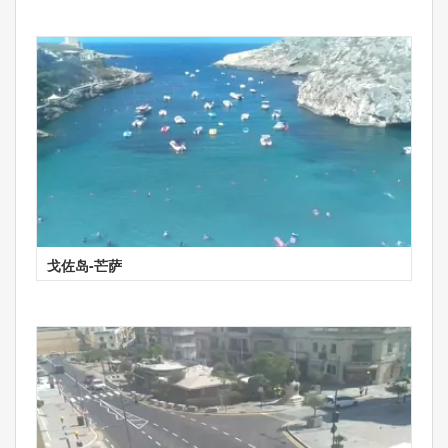
戈佐岛-芒萨