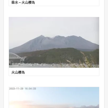
垂水～火山樱岛
火山樱岛