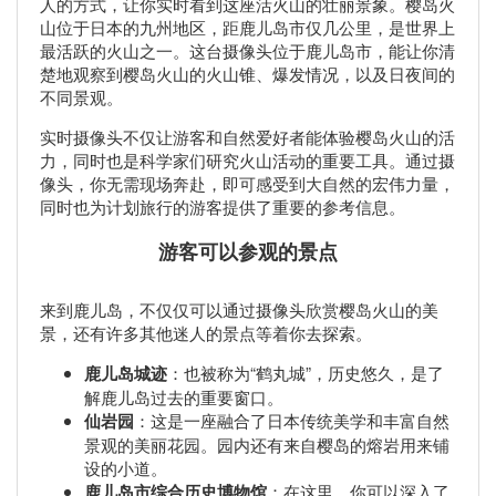
人的方式，让你实时看到这座活火山的壮丽景象。樱岛火
山位于日本的九州地区，距鹿儿岛市仅几公里，是世界上
最活跃的火山之一。这台摄像头位于鹿儿岛市，能让你清
楚地观察到樱岛火山的火山锥、爆发情况，以及日夜间的
不同景观。
实时摄像头不仅让游客和自然爱好者能体验樱岛火山的活
力，同时也是科学家们研究火山活动的重要工具。通过摄
像头，你无需现场奔赴，即可感受到大自然的宏伟力量，
同时也为计划旅行的游客提供了重要的参考信息。
游客可以参观的景点
来到鹿儿岛，不仅仅可以通过摄像头欣赏樱岛火山的美
景，还有许多其他迷人的景点等着你去探索。
鹿儿岛城迹
：也被称为“鹤丸城”，历史悠久，是了
解鹿儿岛过去的重要窗口。
仙岩园
：这是一座融合了日本传统美学和丰富自然
景观的美丽花园。园内还有来自樱岛的熔岩用来铺
设的小道。
鹿儿岛市综合历史博物馆
：在这里，你可以深入了