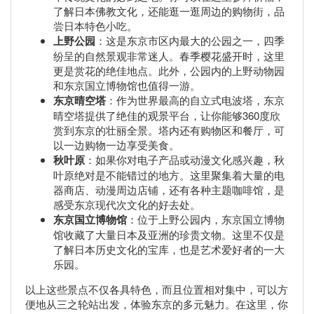
了解日本佛教文化，还能逛一逛周边的购物街，品
尝日本特色小吃。
上野公园
：这是东京市区内最大的公园之一，四季
纷呈的自然景观非常迷人。春季樱花盛开时，这里
更是赏花的绝佳地点。此外，公园内的上野动物园
和东京国立博物馆也值得一游。
东京晴空塔
：作为世界最高的自立式电波塔，东京
晴空塔提供了绝佳的观景平台，让你能够360度欣
赏到东京的壮丽全景。塔内还有购物区和餐厅，可
以一边购物一边享受美食。
秋叶原
：如果你对电子产品或动漫文化感兴趣，秋
叶原绝对是不能错过的地方。这里聚集着大量的电
器商店、动漫周边店铺，还有各种主题咖啡馆，是
感受东京现代次文化的好去处。
东京国立博物馆
：位于上野公园内，东京国立博物
馆收藏了大量日本及亚洲的珍贵文物。这里不仅是
了解日本历史文化的宝库，也是艺术爱好者的一大
乐园。
以上这些景点不仅各具特色，而且位置相对集中，可以方
便地从三之轮站出发，体验东京的多元魅力。在这里，你