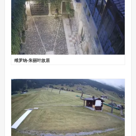
维罗纳-朱丽叶故居