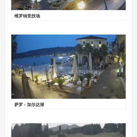
维罗纳竞技场
萨罗 - 加尔达湖