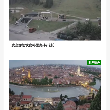
麦当娜迪坎皮格里奥-特伦托
世界遗产