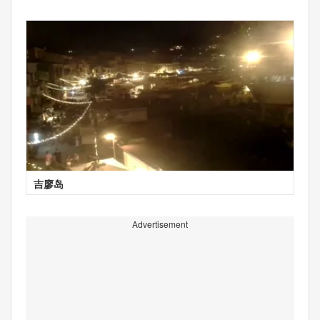
吉廖岛
Advertisement