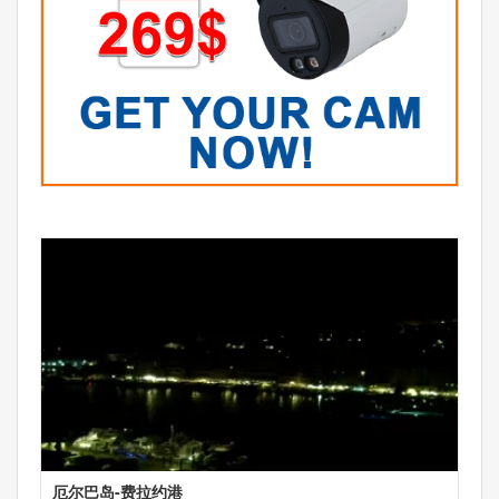
厄尔巴岛-费拉约港