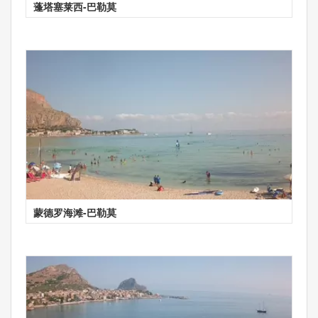
蓬塔塞莱西-巴勒莫
蒙德罗海滩-巴勒莫