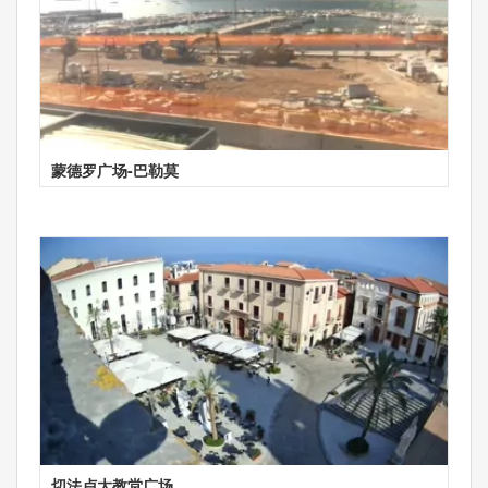
蒙德罗广场-巴勒莫
切法卢大教堂广场