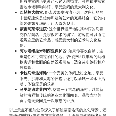
拥有丰富的历史遗产和迷人的街道。可在这里探索
当地市场和咖啡馆，享受悠闲的意大利文化。
巴勒莫大教堂
: 距离波蒂塞洛湾不远，这座壮丽的
中世纪建筑是信仰和建筑艺术的完美结合。它的内
部装饰繁复华丽，让人叹为观止。
蒙雷阿莱修道院
: 这个世界遗产地以其华丽的马赛
克作品闻名，是宗教艺术的瑰宝。游客们可以通过
观赏这里的艺术品，感受意大利的艺术与文化精
髓。
阿尔塔维拉米利西亚保护区
: 如果你喜欢自然，这
里是你不可错过的目的地。该保护区以丰富的动植
物资源和壮丽的自然景观闻名，适合徒步旅行和户
外探险。
卡拉马奇达海滩
: 一个完美的休闲放松之地，享受
阳光、沙滩和大海的怀抱，还可以尝试一些水上活
动，体验无尽的乐趣。
马里纳迪维莱内特
: 这是一个古老的渔村，以其新
鲜的海鲜和传统的渔业文化而闻名。品尝当地美
食，毫无疑问是一次难忘的经历。
以上景点不但能让你深入了解波蒂塞洛湾的文化背景，还
能使你的旅行体验更加丰富多彩。无论是自然爱好者还是