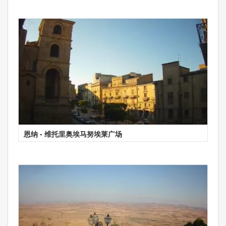
恩纳 - 维托里奥埃马努埃莱广场