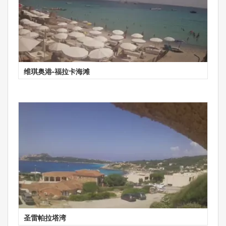
维琪奥港-福拉卡海滩
圣雷帕拉塔湾