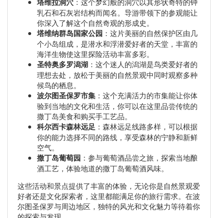
塔维拉洞穴
：这个梦幻般的洞穴以其形状奇特的钟
乳石和石灰岩结构而闻名。导游带领下的参观能让
你深入了解这个自然奇观的形成史。
塔维纳群岛国家公园
：这片美丽的自然保护区由几
个小岛组成，是潜水和浮潜爱好者的天堂，丰富的
海洋生物使这里探险活动丰富多彩。
圣特奥多罗潟湖
：这个迷人的潟湖是鸟类爱好者的
理想去处，放松于美丽的自然景观中同时观察多种
候鸟的栖息。
波尔图圣保罗市集
：这个充满活力的市集能让你体
验到当地的文化和生活，你可以在这里品尝传统的
撒丁岛美食和购买手工艺品。
科尔西卡森林远足
：森林远足线路多样，可以根据
你的能力选择不同的路线，享受森林的宁静和新鲜
空气。
撒丁岛葡萄园
：参与葡萄酒品尝之旅，探索当地酿
酒工艺，体验地道的撒丁岛葡萄酒风味。
这些活动和景点提供了丰富的体验，无论你是自然景观爱
好者还是文化探索者，这里都能满足你的旅行需求。在波
尔图圣保罗与周边地区，独特的风光和文化魅力等待着你
的探索与发现。