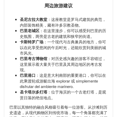
周边旅游建议
圣尼古拉大教堂
：这座教堂是罗马式建筑的典范，
内部装饰精美，藏有许多宗教圣物。
巴里老城区
：在这里漫步，你可以感受到巴里的历
史氛围，两旁是古老的建筑和狭窄的街道。
卡斯特罗广场
：一个现代与古典兼具的地方，你可
以在此享受悠闲的午后时光，还能欣赏到美丽的城
市风光。
巴里考古博物馆
：对历史感兴趣的游客不容错过，
这里展示着大量关于巴里及其周边地区的考古发
现。
巴里港口
：这是意大利南部的重要港口，你可以在
此乘渡轮或游艇出海 explorar 或 simplemente
disfrutar del ambiente marinero.
圣卡塔尔多灯塔
：位于海滨的一个古老灯塔，是观
赏日落的绝佳地点。
巴里以其独特的融合风格吸引着每一位游客。从沙滩到历
史遗迹，从现代购物区到传统市场，每一个角落都充满了