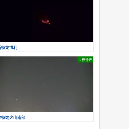
斯特龙博利
世界遗产
埃特纳火山南部