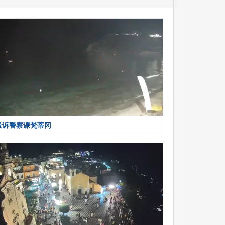
投诉警察课梵蒂冈