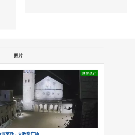
照片
世界遗产
斯波莱托 - 大教堂广场