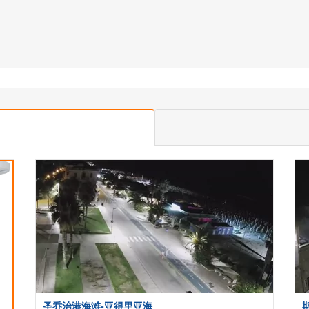
圣乔治港海滩-亚得里亚海