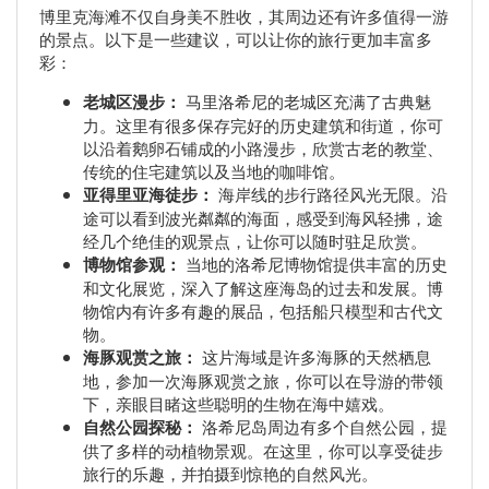
博里克海滩不仅自身美不胜收，其周边还有许多值得一游
的景点。以下是一些建议，可以让你的旅行更加丰富多
彩：
老城区漫步：
马里洛希尼的老城区充满了古典魅
力。这里有很多保存完好的历史建筑和街道，你可
以沿着鹅卵石铺成的小路漫步，欣赏古老的教堂、
传统的住宅建筑以及当地的咖啡馆。
亚得里亚海徒步：
海岸线的步行路径风光无限。沿
途可以看到波光粼粼的海面，感受到海风轻拂，途
经几个绝佳的观景点，让你可以随时驻足欣赏。
博物馆参观：
当地的洛希尼博物馆提供丰富的历史
和文化展览，深入了解这座海岛的过去和发展。博
物馆内有许多有趣的展品，包括船只模型和古代文
物。
海豚观赏之旅：
这片海域是许多海豚的天然栖息
地，参加一次海豚观赏之旅，你可以在导游的带领
下，亲眼目睹这些聪明的生物在海中嬉戏。
自然公园探秘：
洛希尼岛周边有多个自然公园，提
供了多样的动植物景观。在这里，你可以享受徒步
旅行的乐趣，并拍摄到惊艳的自然风光。