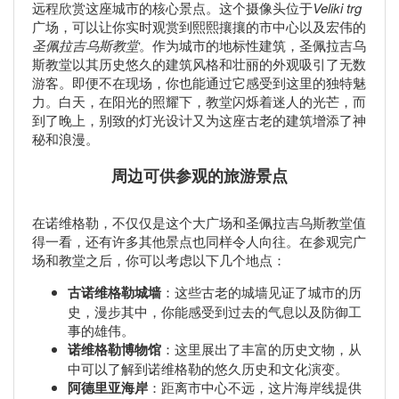
远程欣赏这座城市的核心景点。这个摄像头位于
Veliki trg
广场，可以让你实时观赏到熙熙攘攘的市中心以及宏伟的
圣佩拉吉乌斯教堂
。作为城市的地标性建筑，圣佩拉吉乌
斯教堂以其历史悠久的建筑风格和壮丽的外观吸引了无数
游客。即便不在现场，你也能通过它感受到这里的独特魅
力。白天，在阳光的照耀下，教堂闪烁着迷人的光芒，而
到了晚上，别致的灯光设计又为这座古老的建筑增添了神
秘和浪漫。
周边可供参观的旅游景点
在诺维格勒，不仅仅是这个大广场和圣佩拉吉乌斯教堂值
得一看，还有许多其他景点也同样令人向往。在参观完广
场和教堂之后，你可以考虑以下几个地点：
古诺维格勒城墙
：这些古老的城墙见证了城市的历
史，漫步其中，你能感受到过去的气息以及防御工
事的雄伟。
诺维格勒博物馆
：这里展出了丰富的历史文物，从
中可以了解到诺维格勒的悠久历史和文化演变。
阿德里亚海岸
：距离市中心不远，这片海岸线提供