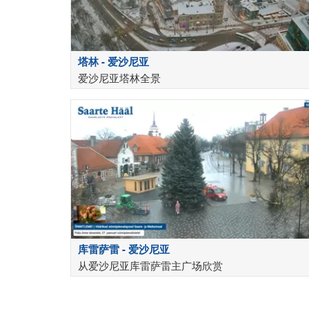
塔林 - 爱沙尼亚
爱沙尼亚塔林全景
库雷萨雷 - 爱沙尼亚
从爱沙尼亚库雷萨雷主广场欣赏