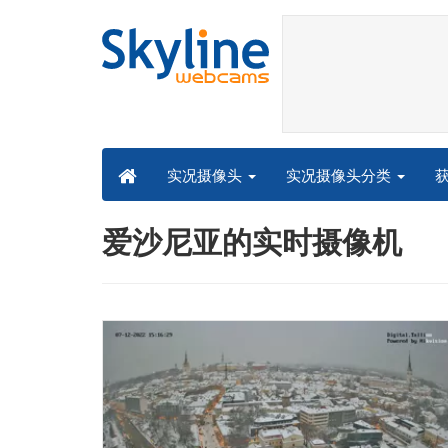
实况摄像头分类
实况摄像头
爱沙尼亚的实时摄像机