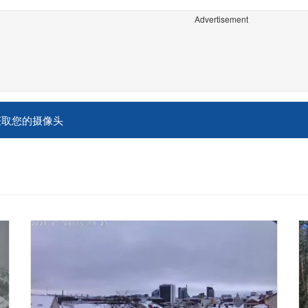
Advertisement
获取您的摄像头