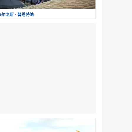
布尔戈斯 - 普恩特迪