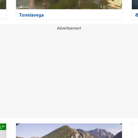
Torrelavega
Advertisement
遗产