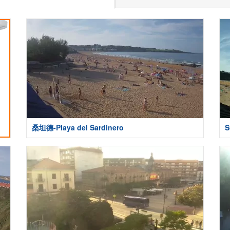
桑坦德-Playa del Sardinero
S