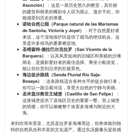
Asunción）
：这是一座历史悠久的教堂，其壮丽
的建筑和精美的雕刻令人叹为观止。漫步于此，你
能感受到历史的厚重。
诺哈自然公园（Parque natural de las Marismas
de Santoña, Victoria y Joyel）
：对于自然爱好者
来说，这个湿地保护区提供了观鸟的绝佳机会。这
里是许多候鸟的重要栖息地。
圣维森特·德拉巴尔克拉罗（San Vicente de la
Barquera）
：以其风景如画的旧城区和美丽的沙滩
闻名，是摄影爱好者的最佳选择。乘坐小船游览，
能让你欣赏到沿岸的壮丽景色。
海边徒步路线（Senda Fluvial Río Saja-
Besaya）
：这条路线适合各种水平的徒步旅行者，
你可以一路沿着河流，享受大自然的宁静与美丽。
圣米盖尔救世主城堡（Castillo de San Felipe）
：
这座城堡提供了该地区历史的重要一瞥。登上城堡
的塔楼，你可以俯瞰整个洛雷多海滩与附近的大
海。
来到坎塔布里亚，尤其是拉罗多海滩周边，你将体验到独
特的自然风光和丰富的文化遗产。通过实况摄像头提前感