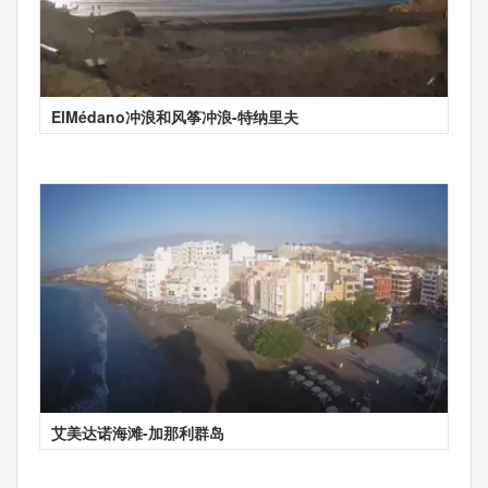
ElMédano冲浪和风筝冲浪-特纳里夫
艾美达诺海滩-加那利群岛