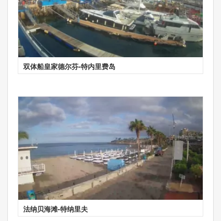
双体船皇家德尔芬-特内里费岛
法纳贝海滩-特纳里夫