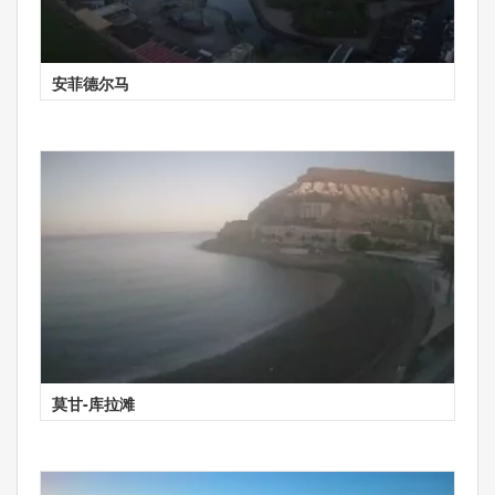
安菲德尔马
莫甘-库拉滩