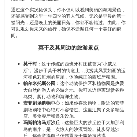
通过这个实况摄像头，你不仅可以看到美丽的海滩景色，
还能感受到这里一年四季的宜人气候。无论是早晨的第一
缕阳光，还是晚上的美丽日落，你都不容错过。由此，你
可以规划你未来的旅行，确保不遗漏任何一个美好的瞬
间。
莫干及其周边的旅游景点
莫干村
：这个传统的西班牙村庄被誉为“小威尼
斯”。漫步于莫干村的街道上，欣赏其风景如画的运
河和色彩斑斓的房屋，体验纯正的西班牙氛围。
帕尔米托斯公园
：这个动物保护区和植物园是热爱
大自然的游人的必游之地。你可以近距离观赏各种
鸟类、爬行动物和海洋生物。
安菲剧场购物中心
：如果你喜欢购物，附近的安菲
剧场购物中心绝对不容错过。这里汇聚了众多精品
店、美食餐厅和娱乐设施。
玛斯帕洛马斯沙丘
：这些巨大的沙丘位于大加那利
岛的南岸，是一次惊人的沙漠冒险。徒步穿越沙
丘，你会觉得自己仿佛置身于撒哈拉沙漠。