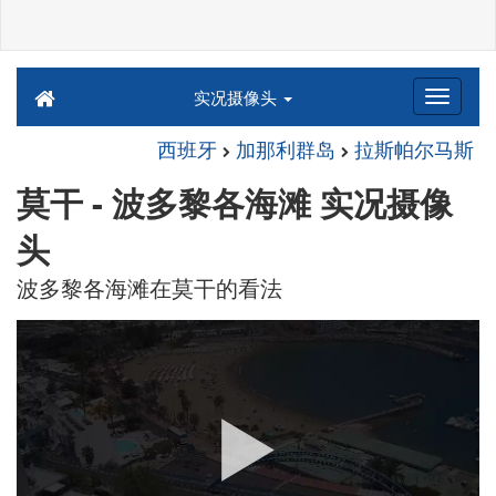
实况摄像头
西班牙
加那利群岛
拉斯帕尔马斯
莫干 - 波多黎各海滩 实况摄像
头
波多黎各海滩在莫干的看法