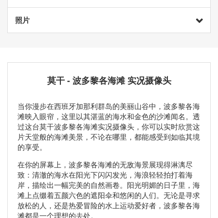
照片
莫干 - 波多黎各海滩 实况摄像头
当你漫步在西班牙加那利群岛的美丽山谷中，波多黎各海
滩映入眼帘，这里以其湛蓝的海水和金色的沙滩闻名。透
过这台莫干波多黎各海滩实况摄像头，你可以实时欣赏这
片天堂般的海滩美景，不论在哪里，都能感受到如临其境
的享受。
在你的屏幕上，波多黎各海滩的无敌海景展现得淋漓尽
致：清澈的海水在阳光下闪闪发光，海浪轻轻拍打着海
岸，描绘出一幅完美的自然画卷。阳光明媚的日子里，海
滩上点缀着五颜六色的遮阳伞和悠闲的人们。无论是寻求
放松的人，还是热爱冒险的水上运动爱好者，波多黎各海
滩都是一个理想的去处。