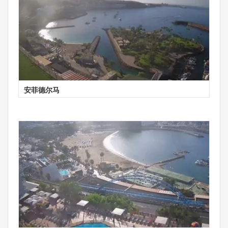
安菲德尔马