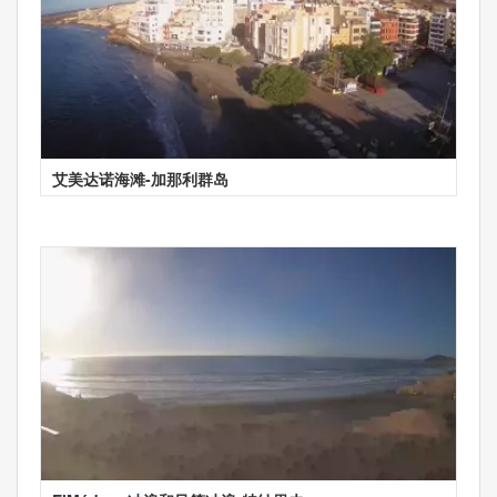
艾美达诺海滩-加那利群岛