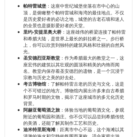
帕特雷城堡
：这座中世纪城堡坐落在市中心的山
顶，是俯瞰整个帕特雷城和海湾的最佳地点。不仅
是历史爱好者的必访之地，城堡的古老石墙和迷人
的全景也是摄影爱好者的天堂。
里约-安提里奥大桥
：这座雄伟的桥梁连接了帕特雷
和希腊大陆，是世界上最长的斜拉桥之一。步行桥
上，你可以欣赏到独特的建筑风格和壮丽的自然风
光。
圣安德烈亚斯教堂
：作为希腊最大的教堂之一，这
座宏伟的建筑以其壮观的圆顶和精美的内饰而闻
名。教堂内保存着圣安德烈的遗物，是一个沉浸于
宗教与历史之美的好去处。
考古博物馆
：了解帕特雷古老的历史与文化，这是
个不可错过的地方。博物馆内展出许多来自古希腊
和罗马时期的文物，揭示了这座城市的多元化历史
背景。
阿赫亚葡萄酒之旅
：体验当地的葡萄酒文化，参观
附近的葡萄园和酒庄。你不仅可以品尝到希腊传统
的美酒，还能了解其制作工艺和历史。
迪米特里斯海滩
：距离市中心不远，这个海滩以其
清澈的海水和宁静的氛围而著称。适合家庭出游，