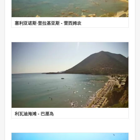
塞利亚诺斯·普拉基亚斯 - 雷西姆农
利瓦迪海滩 - 巴厘岛