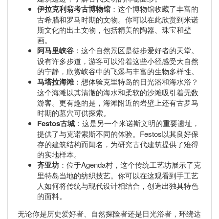
伊拉克利翁考古博物馆
：这个博物馆收藏了丰富的
古希腊和罗马时期的文物。你可以在此欣赏到米诺
斯文化的出土文物，包括精美的陶器、珠宝和壁
画。
阿马里峡谷
：这个自然景区是徒步爱好者的天堂。
设有许多步道，游客可以沿着这些小径感受大自然
的宁静，欣赏峡谷中的飞瀑与丰富的生物多样性。
马塔拉海滩
：想体验克里特岛的日光浴和海水浴？
这个海滩以其清澈的海水和柔软的沙滩吸引着无数
游客。更有趣的是，海滩附近的岩壁上还有古罗马
时期的墓穴可供探索。
Festos古城
：这是另一个米诺斯文明的重要遗址，
提供了与克诺索斯不同的体验。Festos以其良好保
存的建筑结构而闻名，为研究古代建筑提供了难得
的实地样本。
齐亚坊
：位于Agenda村，这个传统工艺坊展示了克
里特岛当地的纺织技艺。你可以在这观看到手工艺
人如何将传统与现代设计相结合，创造出独具特色
的面料。
无论你是历史爱好者、自然探险者还是日光浴者，环绕达