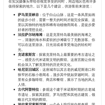
在实况摄像头带给你视觉享受的同时，周边地区也有许多
值得探索的地方。以下是几个建议，供游客前来游览：
萨马里亚峡谷
：位于白山山脉，这是一条风景如画
的徒步小径，需要一整天的时间才能完全探索。这
里以其独特的地形和稀有动植物而闻名，是徒步爱
好者的理想去处。
法拉萨尔纳海滩
：这是克里特岛最美丽的海滩之
一，清澈的海水和柔软的沙滩吸引了无数游客。你
可以在这里游泳、日光浴或者享受海边的轻松时
光。
克诺索斯宫
：探索克里特岛上最重要的考古遗址之
一，感受古代米诺斯文明的辉煌。这座宫殿让你有
机会深入了解克里特的历史和文化。
哈尼亚旧城区
：这座城市以其古老的威尼斯港口和
狭窄的石板小巷闻名，漫步其中犹如穿越时间。这
里有众多咖啡馆、商店和餐馆，展示了当地的风土
人情。
古代阿普特拉
：参观这个建于米诺斯时期的古老城
市遗址，探索其剧院、罗马别墅和其他古建筑，领
略古代文明的辉煌。
埃拉索尼索斯泻湖
：一个令人惊叹的自然奇观，因