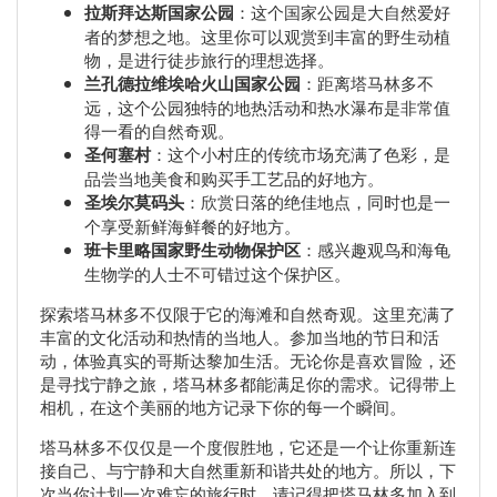
拉斯拜达斯国家公园
：这个国家公园是大自然爱好
者的梦想之地。这里你可以观赏到丰富的野生动植
物，是进行徒步旅行的理想选择。
兰孔德拉维埃哈火山国家公园
：距离塔马林多不
远，这个公园独特的地热活动和热水瀑布是非常值
得一看的自然奇观。
圣何塞村
：这个小村庄的传统市场充满了色彩，是
品尝当地美食和购买手工艺品的好地方。
圣埃尔莫码头
：欣赏日落的绝佳地点，同时也是一
个享受新鲜海鲜餐的好地方。
班卡里略国家野生动物保护区
：感兴趣观鸟和海龟
生物学的人士不可错过这个保护区。
探索塔马林多不仅限于它的海滩和自然奇观。这里充满了
丰富的文化活动和热情的当地人。参加当地的节日和活
动，体验真实的哥斯达黎加生活。无论你是喜欢冒险，还
是寻找宁静之旅，塔马林多都能满足你的需求。记得带上
相机，在这个美丽的地方记录下你的每一个瞬间。
塔马林多不仅仅是一个度假胜地，它还是一个让你重新连
接自己、与宁静和大自然重新和谐共处的地方。所以，下
次当你计划一次难忘的旅行时，请记得把塔马林多加入到