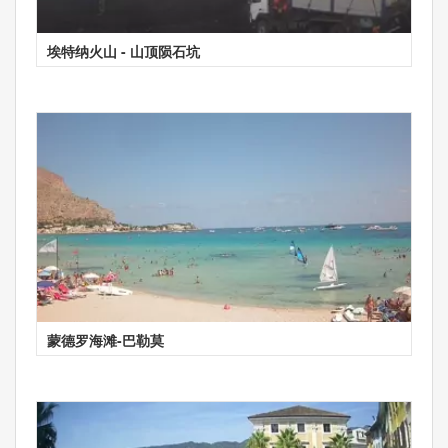
埃特纳火山 - 山顶陨石坑
蒙德罗海滩-巴勒莫