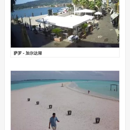
萨罗 - 加尔达湖