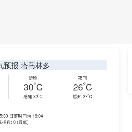
气预报 塔马林多
傍晚
夜间
°
°
30
C
26
C
°
°
感知 32
C
感知 27
C
:33 日落时间为 18:04
指数: 0 (最低)