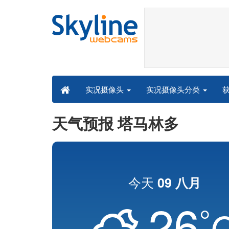
实况摄像头分类
实况摄像头
天气预报 塔马林多
今天
09 八月
26
°