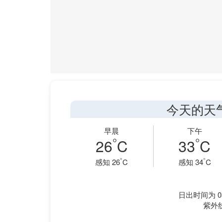
今天的天
早晨
下午
°
°
26
C
33
C
°
°
感知 26
C
感知 34
C
日出时间为 05
紫外线