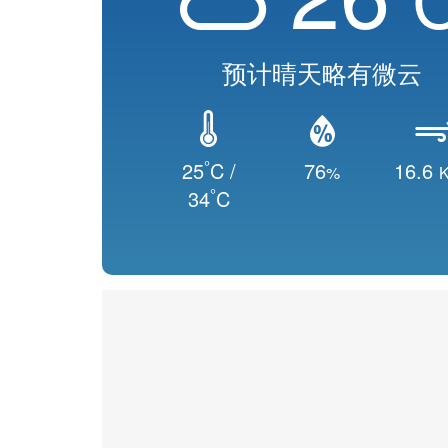
预计晴天略有微云
°
25
C /
76
16.6
%
K
°
34
C