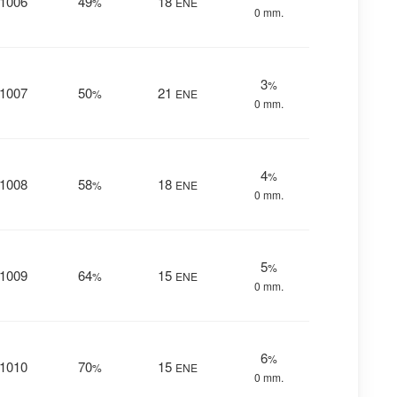
1006
49
18
%
ENE
0 mm.
3
%
1007
50
21
%
ENE
0 mm.
4
%
1008
58
18
%
ENE
0 mm.
5
%
1009
64
15
%
ENE
0 mm.
6
%
1010
70
15
%
ENE
0 mm.