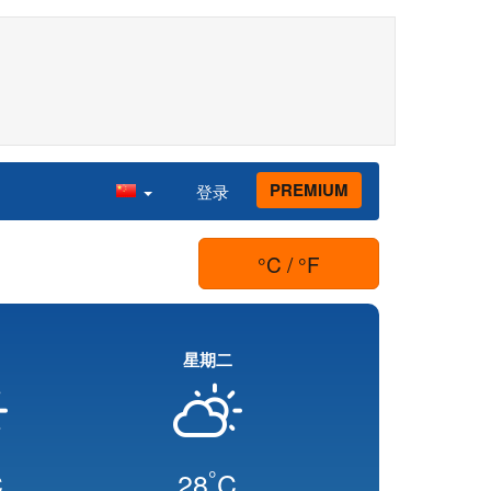
PREMIUM
登录
°C / °F
星期二
°
C
28
C