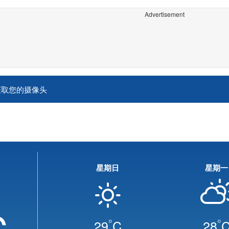
Advertisement
获取您的摄像头
星期日
星期一
C
°
°
29
C
28