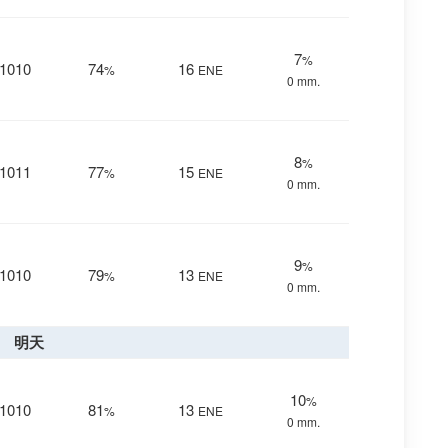
7
%
1010
74
16
%
ENE
0 mm.
8
%
1011
77
15
%
ENE
0 mm.
9
%
1010
79
13
%
ENE
0 mm.
明天
10
%
1010
81
13
%
ENE
0 mm.