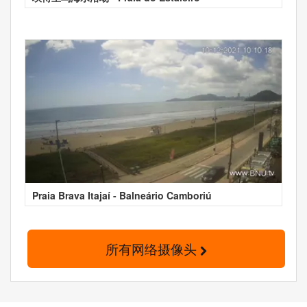
Praia Brava Itajaí - Balneário Camboriú
所有网络摄像头