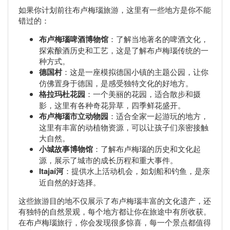
如果你计划前往布卢梅瑙旅游，这里有一些地方是你不能
错过的：
布卢梅瑙啤酒博物馆
：了解当地著名的啤酒文化，
探索酿酒历史和工艺，这是了解布卢梅瑙传统的一
种方式。
德国村
：这是一座模拟德国小镇的主题公园，让你
仿佛置身于德国，是感受独特文化的好地方。
格拉玛杜花园
：一个美丽的花园，适合散步和摄
影，这里有各种奇花异草，四季鲜花盛开。
布卢梅瑙市立动物园
：适合全家一起游玩的地方，
这里有丰富的动植物资源，可以让孩子们亲密接触
大自然。
小城故事博物馆
：了解布卢梅瑙的历史和文化起
源，展示了城市的成长历程和重大事件。
Itajaí河
：提供水上活动机会，如划船和钓鱼，是亲
近自然的好选择。
这些旅游目的地不仅展示了布卢梅瑙丰富的文化遗产，还
有独特的自然景观，每个地方都让你在旅途中有所收获。
在布卢梅瑙旅行，你会发现很多惊喜，每一个景点都值得