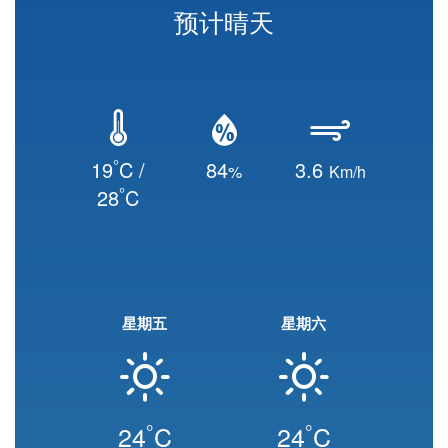
预计晴天
°
19
C /
84
3.6
%
Km/h
°
28
C
星期五
星期六
°
°
24
C
24
C