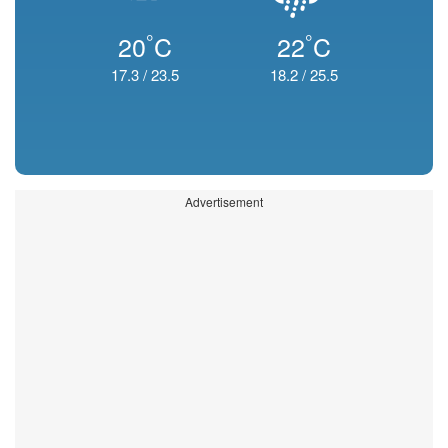
°
°
20
C
22
C
17.3
/
23.5
18.2
/
25.5
Advertisement