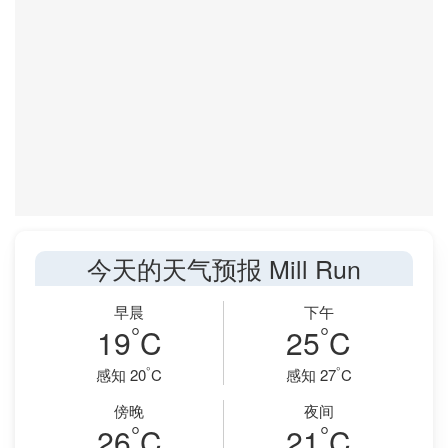
今天的天气预报 Mill Run
早晨
下午
°
°
19
C
25
C
°
°
感知 20
C
感知 27
C
傍晚
夜间
°
°
26
C
21
C