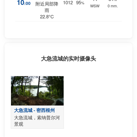
10
1012
95
:00
%
附近局部降
WSW
0 mm.
雨
22.8°C
大急流城的实时摄像头
大急流城 - 密西根州
大急流城，索纳普尔河
景观