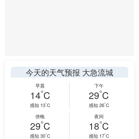
今天的天气预报 大急流城
早晨
下午
°
°
14
C
29
C
°
°
感知 13
C
感知 26
C
傍晚
夜间
°
°
29
C
18
C
°
°
感知 30
C
感知 17
C