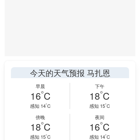
今天的天气预报 马扎恩
早晨
下午
°
°
16
C
18
C
°
°
感知 14
C
感知 15
C
傍晚
夜间
°
°
18
C
16
C
°
°
感知 15
C
感知 14
C