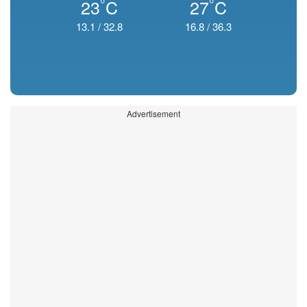
°
°
23
C
27
C
13.1
/
32.8
16.8
/
36.3
Advertisement