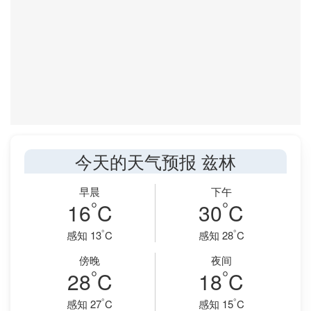
今天的天气预报 兹林
早晨
下午
°
°
16
C
30
C
°
°
感知 13
C
感知 28
C
傍晚
夜间
°
°
28
C
18
C
°
°
感知 27
C
感知 15
C