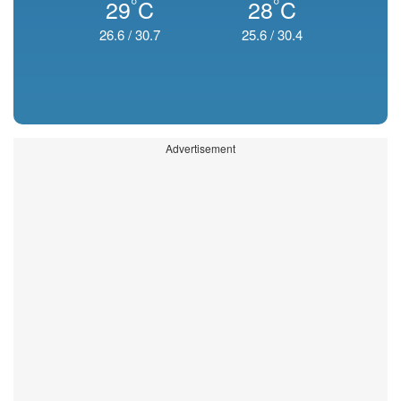
°
°
29
C
28
C
26.6
/
30.7
25.6
/
30.4
Advertisement