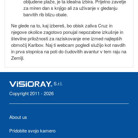
obljudene plaže, je ta idealna izbira. Prijetno zavetje
za miren dan s knjigo ali za uživanje v gledanju
barvitih rib blizu obale.
Ne glede na to, kaj izbereš, bo obisk zaliva Cruz in
njegove okolice zagotovo ponujal nepozabne izkušnje in
številne priložnosti za raziskovanje ene izmed najlepših
območij Karibov. Naj ti webcam pogledi služijo kot navdih
in prva stopnica na poti do čudovitih avantur v tem raju na
Zemlji.
S.r.l.
Copyright 2011 - 2026
About us
Pridobite svojo kamero