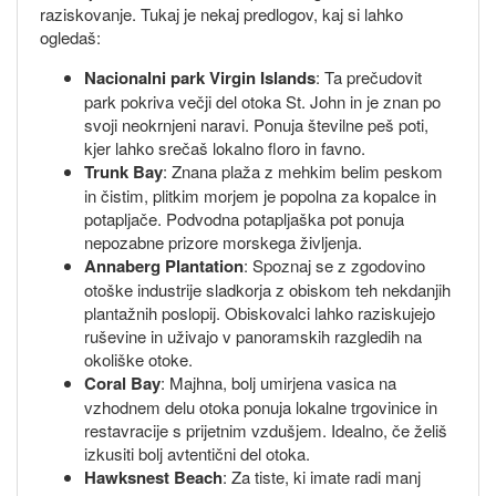
raziskovanje. Tukaj je nekaj predlogov, kaj si lahko
ogledaš:
Nacionalni park Virgin Islands
: Ta prečudovit
park pokriva večji del otoka St. John in je znan po
svoji neokrnjeni naravi. Ponuja številne peš poti,
kjer lahko srečaš lokalno floro in favno.
Trunk Bay
: Znana plaža z mehkim belim peskom
in čistim, plitkim morjem je popolna za kopalce in
potapljače. Podvodna potapljaška pot ponuja
nepozabne prizore morskega življenja.
Annaberg Plantation
: Spoznaj se z zgodovino
otoške industrije sladkorja z obiskom teh nekdanjih
plantažnih poslopij. Obiskovalci lahko raziskujejo
ruševine in uživajo v panoramskih razgledih na
okoliške otoke.
Coral Bay
: Majhna, bolj umirjena vasica na
vzhodnem delu otoka ponuja lokalne trgovinice in
restavracije s prijetnim vzdušjem. Idealno, če želiš
izkusiti bolj avtentični del otoka.
Hawksnest Beach
: Za tiste, ki imate radi manj