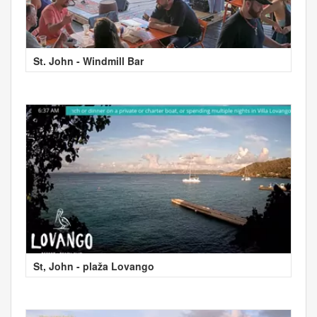
St. John - Windmill Bar
St, John - plaža Lovango