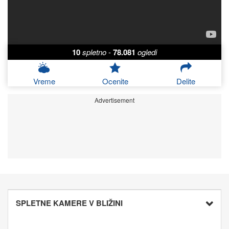
10
spletno
-
78.081
ogledi
Vreme
Ocenite
Delite
Advertisement
SPLETNE KAMERE V BLIŽINI