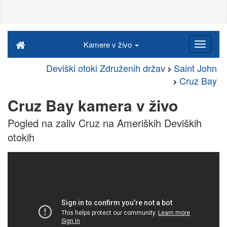
Kamere v živo
Deviški otoki Združenih držav
Saint John
Cruz Bay
Cruz Bay kamera v živo
Pogled na zaliv Cruz na Ameriških Deviških
otokih