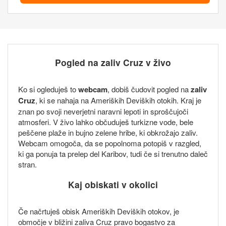
Pogled na zaliv Cruz v živo
Ko si ogleduješ to
webcam
, dobiš čudovit pogled na
zaliv
Cruz
, ki se nahaja na Ameriških Deviških otokih. Kraj je
znan po svoji neverjetni naravni lepoti in sproščujoči
atmosferi. V živo lahko občuduješ turkizne vode, bele
peščene plaže in bujno zelene hribe, ki obkrožajo zaliv.
Webcam omogoča, da se popolnoma potopiš v razgled,
ki ga ponuja ta prelep del Karibov, tudi če si trenutno daleč
stran.
Kaj obiskati v okolici
Če načrtuješ obisk Ameriških Deviških otokov, je
območje v bližini zaliva Cruz pravo bogastvo za