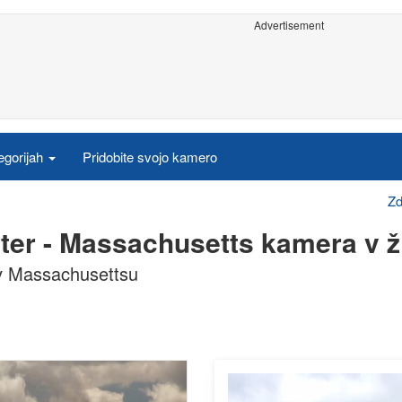
Advertisement
egorijah
Pridobite svojo kamero
Zd
ter - Massachusetts kamera v ž
 v Massachusettsu