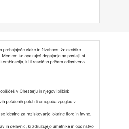
 prehajajoče vlake in živahnost železniške
o. Medtem ko opazuješ dogajanje na postaji, si
 kombinacija, ki ti resnično pričara edinstveno
iščeš v Chesterju in njegovi bližini:
ih peščenih poteh ti omogoča vpogled v
, so idealne za raziskovanje lokalne flore in favne.
stav in delavnic, ki združujejo umetnike in občinstvo