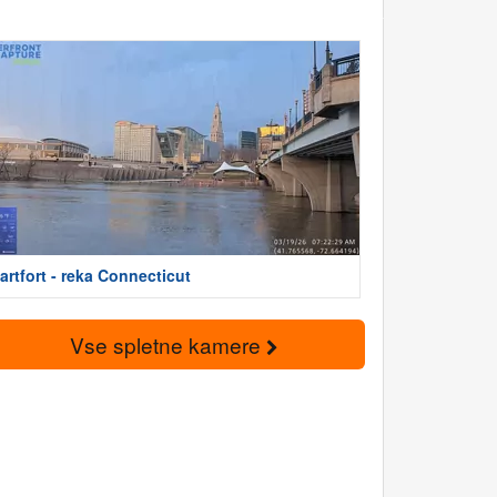
artfort - reka Connecticut
Vse spletne kamere