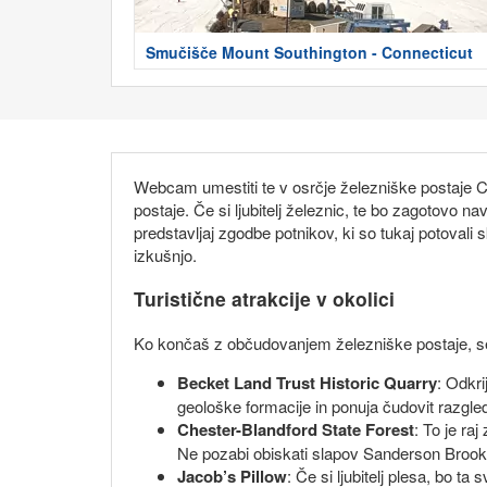
Smučišče Mount Southington - Connecticut
Webcam umestiti te v osrčje železniške postaje C
postaje. Če si ljubitelj železnic, te bo zagotovo 
predstavljaj zgodbe potnikov, ki so tukaj potovali
izkušnjo.
Turistične atrakcije v okolici
Ko končaš z občudovanjem železniške postaje, se od
Becket Land Trust Historic Quarry
: Odkr
geološke formacije in ponuja čudovit razgled
Chester-Blandford State Forest
: To je ra
Ne pozabi obiskati slapov Sanderson Brook,
Jacob’s Pillow
: Če si ljubitelj plesa, bo t