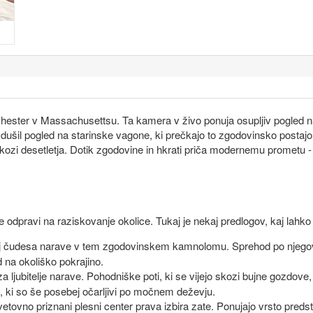
hester v Massachusettsu. Ta kamera v živo ponuja osupljiv pogled na
navdušil pogled na starinske vagone, ki prečkajo to zgodovinsko postaj
 skozi desetletja. Dotik zgodovine in hkrati priča modernemu prometu -
pravi na raziskovanje okolice. Tukaj je nekaj predlogov, kaj lahko ob
ij čudesa narave v tem zgodovinskem kamnolomu. Sprehod po njegov
 na okoliško pokrajino.
j za ljubitelje narave. Pohodniške poti, ki se vijejo skozi bujne gozdove
 ki so še posebej očarljivi po močnem deževju.
a svetovno priznani plesni center prava izbira zate. Ponujajo vrsto pred