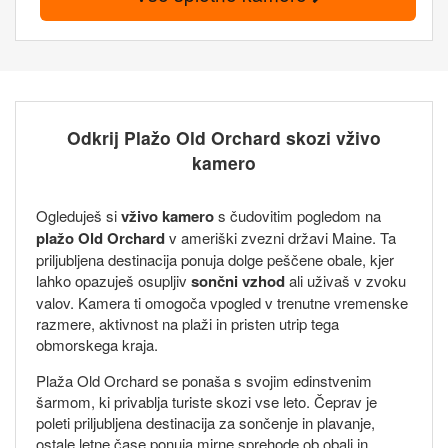
Odkrij Plažo Old Orchard skozi vživo
kamero
Ogleduješ si
vživo kamero
s čudovitim pogledom na
plažo Old Orchard
v ameriški zvezni državi Maine. Ta
priljubljena destinacija ponuja dolge peščene obale, kjer
lahko opazuješ osupljiv
sončni vzhod
ali uživaš v zvoku
valov. Kamera ti omogoča vpogled v trenutne vremenske
razmere, aktivnost na plaži in pristen utrip tega
obmorskega kraja.
Plaža Old Orchard se ponaša s svojim edinstvenim
šarmom, ki privablja turiste skozi vse leto. Čeprav je
poleti priljubljena destinacija za sončenje in plavanje,
ostale letne čase ponuja mirne sprehode ob obali in