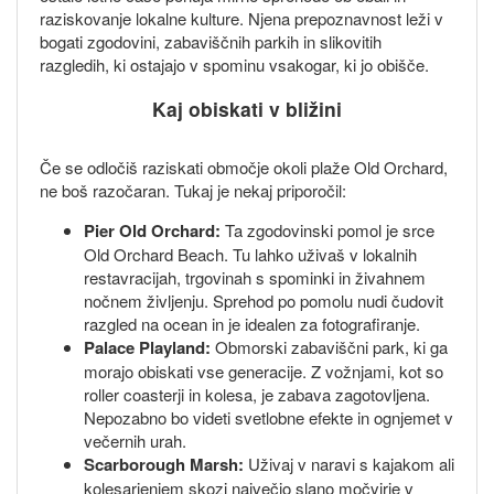
raziskovanje lokalne kulture. Njena prepoznavnost leži v
bogati zgodovini, zabaviščnih parkih in slikovitih
razgledih, ki ostajajo v spominu vsakogar, ki jo obišče.
Kaj obiskati v bližini
Če se odločiš raziskati območje okoli plaže Old Orchard,
ne boš razočaran. Tukaj je nekaj priporočil:
Pier Old Orchard:
Ta zgodovinski pomol je srce
Old Orchard Beach. Tu lahko uživaš v lokalnih
restavracijah, trgovinah s spominki in živahnem
nočnem življenju. Sprehod po pomolu nudi čudovit
razgled na ocean in je idealen za fotografiranje.
Palace Playland:
Obmorski zabaviščni park, ki ga
morajo obiskati vse generacije. Z vožnjami, kot so
roller coasterji in kolesa, je zabava zagotovljena.
Nepozabno bo videti svetlobne efekte in ognjemet v
večernih urah.
Scarborough Marsh:
Uživaj v naravi s kajakom ali
kolesarjenjem skozi največjo slano močvirje v