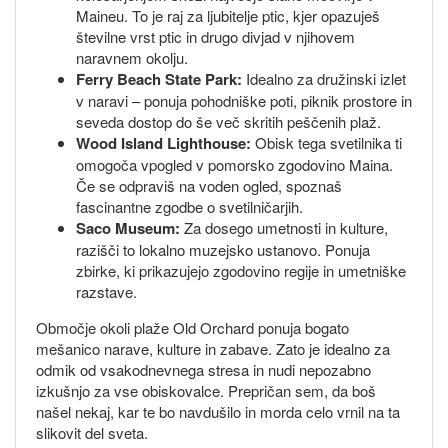
Maineu. To je raj za ljubitelje ptic, kjer opazuješ
številne vrst ptic in drugo divjad v njihovem
naravnem okolju.
Ferry Beach State Park:
Idealno za družinski izlet
v naravi – ponuja pohodniške poti, piknik prostore in
seveda dostop do še več skritih peščenih plaž.
Wood Island Lighthouse:
Obisk tega svetilnika ti
omogoča vpogled v pomorsko zgodovino Maina.
Če se odpraviš na voden ogled, spoznaš
fascinantne zgodbe o svetilničarjih.
Saco Museum:
Za dosego umetnosti in kulture,
razišči to lokalno muzejsko ustanovo. Ponuja
zbirke, ki prikazujejo zgodovino regije in umetniške
razstave.
Območje okoli plaže Old Orchard ponuja bogato
mešanico narave, kulture in zabave. Zato je idealno za
odmik od vsakodnevnega stresa in nudi nepozabno
izkušnjo za vse obiskovalce. Prepričan sem, da boš
našel nekaj, kar te bo navdušilo in morda celo vrnil na ta
slikovit del sveta.